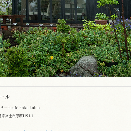
ール
café koko kaltio.
岡県富士市厚原1191-1
7