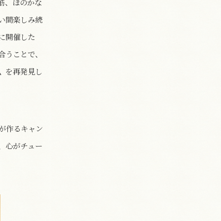
筋、ほのかな
い間楽しみ続
に開催した
合うことで、
〟を再発見し
が作るキャン
、心がチュー