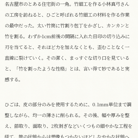
名古屋市のとある住宅街の一角。竹細工を作る小林真弓さん
の工房を訪ねると、ひごと呼ばれる竹細工の材料を作る作業
の最中だった。太い竹筒に竹割り包丁をかざし、カンカンと
竹を割る。わずか1cm前後の間隔に入れた目印の切り込みに
刃を当てると、それほど力を加えなくとも、歪むことなく一
直線に裂けていく。その潔く、まっすぐな切り口を見ている
と、「竹を割ったような性格」とは、言い得て妙であると実
感する。
ひごは、皮の部分のみを使用するために、0.1mm単位まで調
整しながら、均一の薄さに削られる。その後、幅や厚みを整
え、節取り、面取り、2枚剥ぎなどいくつもの細やかな工程を
経て、筒の状態からは想像もつかないほどしなやかな状態へ