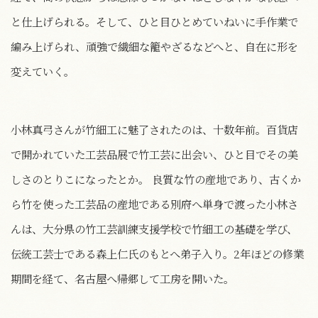
と仕上げられる。そして、ひと目ひとめていねいに手作業で
編み上げられ、頑強で繊細な籠やざるなどへと、自在に形を
変えていく。
小林真弓さんが竹細工に魅了されたのは、十数年前。百貨店
で開かれていた工芸品展で竹工芸に出会い、ひと目でその美
しさのとりこになったとか。 良質な竹の産地であり、古くか
ら竹を使った工芸品の産地である別府へ単身で渡った小林さ
んは、大分県の竹工芸訓練支援学校で竹細工の基礎を学び、
伝統工芸士である森上仁氏のもとへ弟子入り。2年ほどの修業
期間を経て、名古屋へ帰郷して工房を開いた。