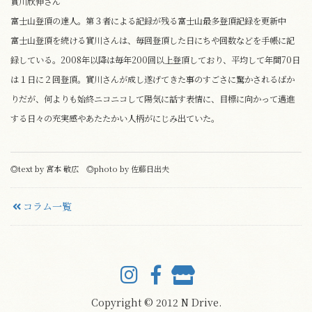
實川欣伸さん
富士山登頂の達人。第３者による記録が残る富士山最多登頂記録を更新中
富士山登頂を続ける實川さんは、毎回登頂した日にちや回数などを手帳に記
録している。2008年以降は毎年200回以上登頂しており、平均して年間70日
は１日に２回登頂。實川さんが成し遂げてきた事のすごさに驚かされるばか
りだが、何よりも始終ニコニコして陽気に話す表情に、目標に向かって邁進
する日々の充実感やあたたかい人柄がにじみ出ていた。
◎text by 宮本 敬広 ◎photo by 佐藤日出夫
コラム一覧
Copyright © 2012 N Drive.