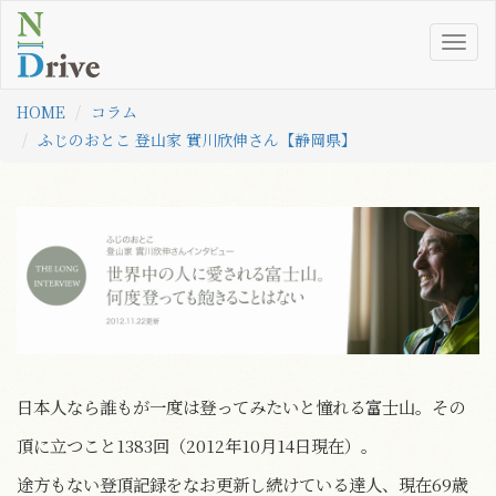
Togg
navig
HOME
コラム
ふじのおとこ 登山家 實川欣伸さん【静岡県】
日本人なら誰もが一度は登ってみたいと憧れる富士山。その
頂に立つこと1383回（2012年10月14日現在）。
途方もない登頂記録をなお更新し続けている達人、現在69歳