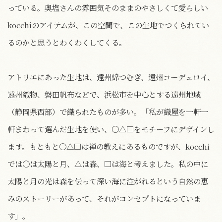
っている。奥塩さんの雰囲気そのままのやさしくて愛らしい
kocchiのアイテムが、この空間で、この生地でつくられてい
るのかと思うとわくわくしてくる。
アトリエにあった生地は、遠州綿つむぎ、遠州コーデュロイ、
遠州織物、磐田帆布などで、浜松市を中心とする遠州地域
（静岡県西部）で織られたものが多い。「私が織屋を一軒一
軒まわって選んだ生地を使い、○△□をモチーフにデザインし
ます。もともと○△□は禅の教えにあるものですが、kocchi
では○は太陽と月、△は森、□は海と考えました。私の中に
太陽と月の光は森を伝って深い海に注がれるという自然の恵
みのストーリーがあって、それがコンセプトになっていま
す」。