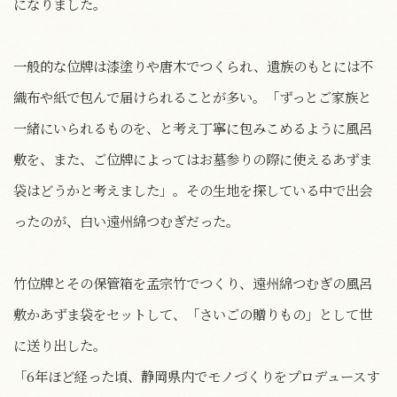
になりました。
一般的な位牌は漆塗りや唐木でつくられ、遺族のもとには不
織布や紙で包んで届けられることが多い。「ずっとご家族と
一緒にいられるものを、と考え丁寧に包みこめるように風呂
敷を、また、ご位牌によってはお墓参りの際に使えるあずま
袋はどうかと考えました」。その生地を探している中で出会
ったのが、白い遠州綿つむぎだった。
竹位牌とその保管箱を孟宗竹でつくり、遠州綿つむぎの風呂
敷かあずま袋をセットして、「さいごの贈りもの」として世
に送り出した。
「6年ほど経った頃、静岡県内でモノづくりをプロデュースす