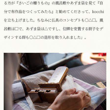
る方が『さいごの贈りもの』の風呂敷やあずま袋を見て『自
分で布作品をつくってみたら』と勧めてくださって、kocchi
を立ち上げました。ちなみに仏具のコンセプトも○△□。風
呂敷は□で、あずま袋は△ですし、位牌を安置する厨子をデ
ザインする際も○△□の造形を取り入れました」。