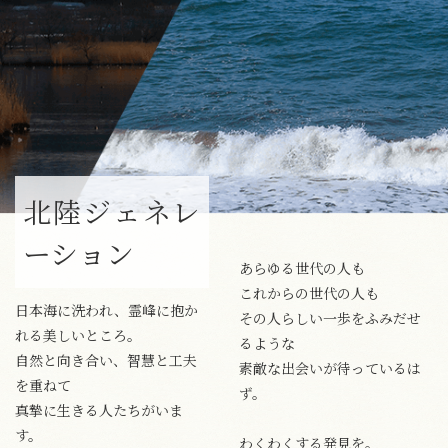
北陸ジェネレ
ーション
あらゆる世代の人も
これからの世代の人も
日本海に洗われ、霊峰に抱か
その人らしい一歩をふみだせ
れる美しいところ。
るような
自然と向き合い、智慧と工夫
素敵な出会いが待っているは
を重ねて
ず。
真摯に生きる人たちがいま
す。
わくわくする発見を。