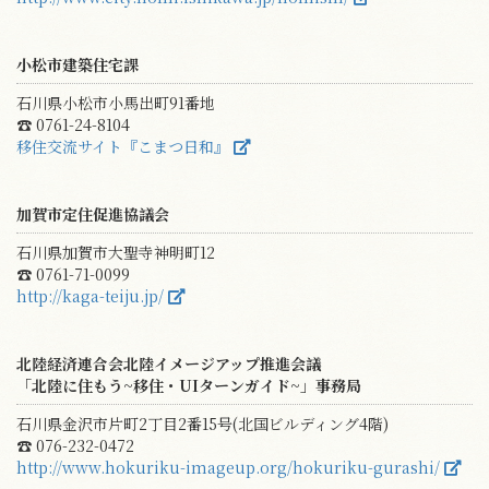
小松市建築住宅課
石川県小松市小馬出町91番地
☎ 0761-24-8104
移住交流サイト『こまつ日和』
加賀市定住促進協議会
石川県加賀市大聖寺神明町12
☎ 0761-71-0099
http://kaga-teiju.jp/
北陸経済連合会北陸イメージアップ推進会議
「北陸に住もう~移住・UIターンガイド~」事務局
石川県金沢市片町2丁目2番15号(北国ビルディング4階)
☎ 076-232-0472
http://www.hokuriku-imageup.org/hokuriku-gurashi/