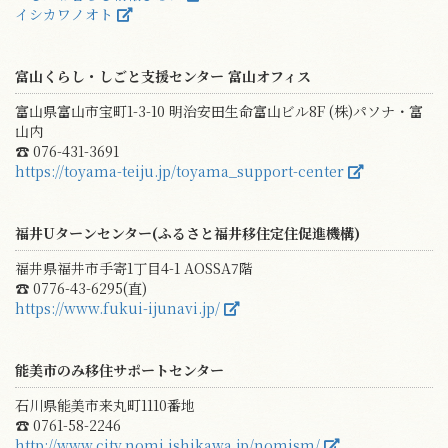
イシカワノオト
富山くらし・しごと支援センター 富山オフィス
富山県富山市宝町1-3-10 明治安田生命富山ビル8F (株)パソナ・富
山内
☎ 076-431-3691
https://toyama-teiju.jp/toyama_support-center
福井Uターンセンター(ふるさと福井移住定住促進機構)
福井県福井市手寄1丁目4-1 AOSSA7階
☎ 0776-43-6295(直)
https://www.fukui-ijunavi.jp/
能美市のみ移住サポートセンター
石川県能美市来丸町1110番地
☎ 0761-58-2246
http://www.city.nomi.ishikawa.jp/nomism/