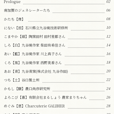
02
Prologue
06
南加賀のジェネレーターたち
08
かたち【像】
10
にない【担】石川県立九谷焼技術研修所
12
こまやか【細】陶窯田村 田村星都さん
14
しろ【白】九谷焼作家 柴田有希佳さん
16
あい【藍】九谷焼作家 川上真子さん
18
くろ【黒】九谷焼作家 西野美香さん
20
あお【青】九谷青窯(株式会社 九谷作田)
22
つち【土】谷口製土所
24
かもし【醸】農口尚彦研究所
26
よろこび【喜】有限会社まるしょう 農家まりちゃん
28
めぐみ【恵】Charcuterie GALIBIER