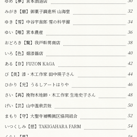
30
ゆめ【夢】宮本酒造店
32
みがき【磨】御菓子調進所 山海堂
34
ゆき【雪】中谷宇吉郎 雪の科学館
36
ゆい【唯】宮本農産
38
おどろき【驚】我戸幹男商店
40
いろ【色】畑漆器店
42
ある【存】FUZON KAGA
44
び【美】漆・木工作家 田中瑛子さん
46
ひかり【光】うるしアートはりや
48
さい【再】挽物木地師・木工作家 生地史子さん
50
げい【芸】山中温泉芸妓
52
まもり【守】大聖寺補鴨猟区協同組合
54
いつくしみ【慈】TAKIGAHARA FARM
56
くらし【暮】